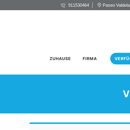
911530464
Paseo Valdela
ZUHAUSE
FIRMA
VERFÜ
V