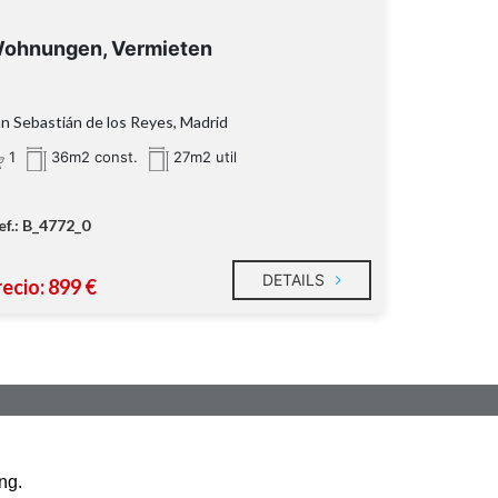
ohnungen, Vermieten
n Sebastián de los Reyes, Madrid
1
36m2 const.
27m2 util
ef.: B_4772_0
DETAILS
ecio: 899 €
ng.