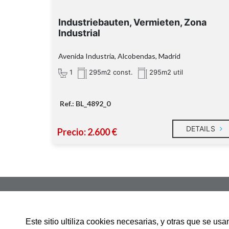
Industriebauten, Vermieten, Zona
Industrial
Avenida Industria, Alcobendas, Madrid
1
295m2 const.
295m2 util
Ref.: BL_4892_0
DETAILS
Precio: 2.600 €
Paseo Valdelasfuentes 8,
Alcobendas 28100. Alcobendas
Este sitio ultiliza cookies necesarias, y otras que se u