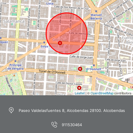
Leaflet
| ©
OpenStreetMap
contributors
Paseo Valdelasfuentes 8, Alcobendas 28100. Alcobendas
911530464