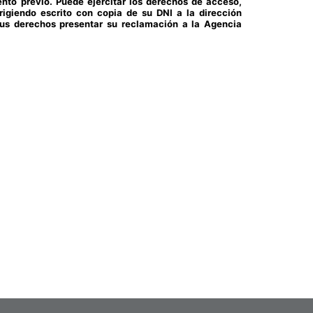
nto previo. Puede ejercitar los derechos de acceso,
irigiendo escrito con copia de su DNI a la dirección
sus derechos presentar su reclamación a la Agencia