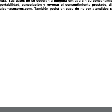
ontra. Sus datos no se cederán a ninguna entidad sin su consentimie
, portabilidad, cancelación y revocar el consentimiento prestado, d
o@alser-asesores.com. También podrá en caso de no ver atendidos 