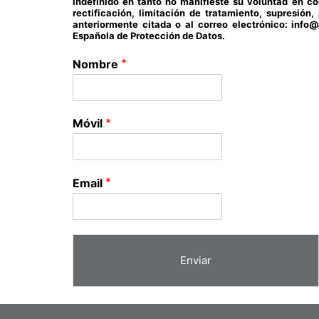
indefinido en tanto no manifieste su voluntad en c
rectificación, limitación de tratamiento, supresión
anteriormente citada o al correo electrónico: inf
Española de Protección de Datos.
*
Nombre
*
Móvil
*
Email
Enviar