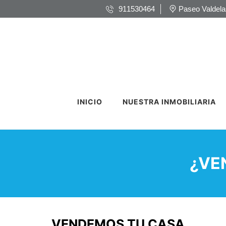
911530464
Paseo Valdela
INICIO
NUESTRA INMOBILIARIA
¿VE
VENDEMOS TU CASA