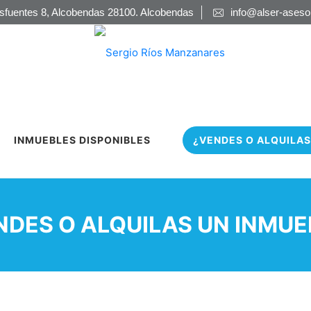
sfuentes 8, Alcobendas 28100. Alcobendas
info@alser-ases
INMUEBLES DISPONIBLES
¿VENDES O ALQUILAS
NDES O ALQUILAS UN INMUE