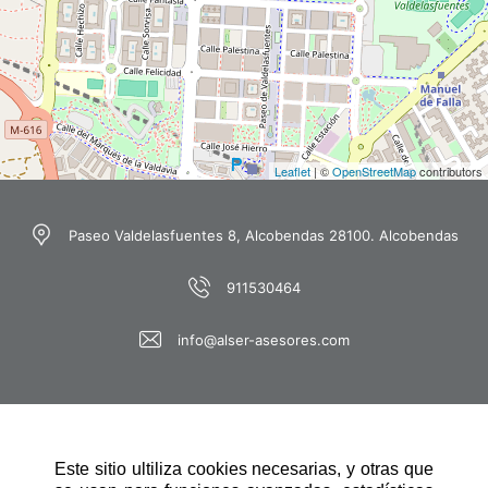
Leaflet
| ©
OpenStreetMap
contributors
Paseo Valdelasfuentes 8, Alcobendas 28100. Alcobendas
911530464
info@alser-asesores.com
Este sitio ultiliza cookies necesarias, y otras que