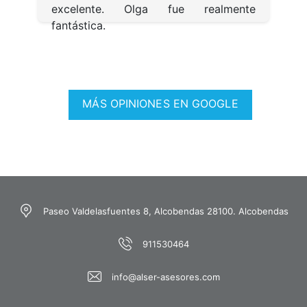
excelente. Olga fue realmente
fantástica.
MÁS OPINIONES EN GOOGLE
Paseo Valdelasfuentes 8, Alcobendas 28100. Alcobendas
911530464
info@alser-asesores.com