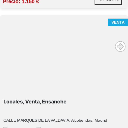
Precio: 1.150 €
Oportunidad de Inversión Estratégica: Conjunto de 2
VENTA
Locales Comerciales en Ensanche de Alcobendas
dos
locales comerciales contiguos
¿Por qué es la inversión ideal?
Locales, Venta, Ensanche
Versatilidad Comercial:
La suma de ambos
espacios permite proyectos de gran envergadura
(clínicas, centros de oficinas, showrooms o
CALLE MARQUES DE LA VALDAVIA, Alcobendas, Madrid
comercio especializado) con una superficie