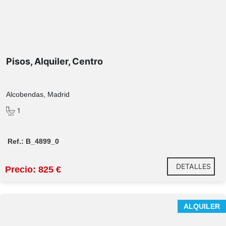
Pisos, Alquiler, Centro
Alcobendas, Madrid
1
Ref.: B_4899_0
DETALLES
Precio: 825 €
Espectacular piso amueblado en Fuentelucha con
ALQUILER
piscina, conserje y 2 plazas de garaje