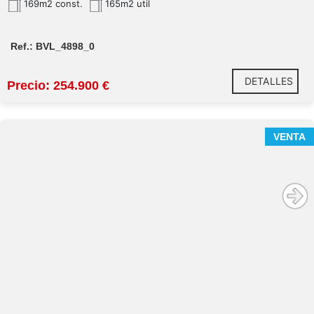
169m2 const.
165m2 util
diáfana y óptima.
Valor Estratégico:
Ubicados en una de las zonas
con mayor proyección del norte de Madrid, a solo
Ref.: BVL_4898_0
5 minutos de la estación de Renfe Valdelasfuentes
y del Nuevo Ayuntamiento.
DETALLES
Funcionalidad:
Ambos cuentan con salida de
Precio: 254.900 €
humos, acceso a zonas de office y excelente
luminosidad.
Activo Seguro:
Inmuebles con total independencia
VENTA
y referencias catastrales propias, lo que facilita
tanto la gestión de alquiler como una futura venta
por separado.
Uso exclusivo:
Nota importante:
Se trata de
inmuebles con uso exclusivo comercial/terciario,
no siendo posible su cambio de uso a vivienda.
Alser Asesores