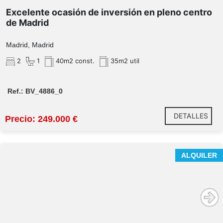
¡No dejes escapar esta ocasión de hacer crecer tu
Excelente ocasión de inversión en pleno centro
cartera inmobiliaria!
de Madrid
Madrid, Madrid
2
1
40m2 const.
35m2 util
Ref.: BV_4886_0
DETALLES
Precio: 249.000 €
ALQUILER
Ubicación estratégica: