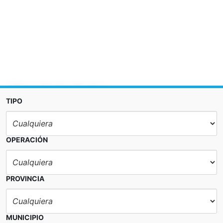
Anterior
Sig
Pisos, Venta, Norte
TIPO
679.000 €
DETALLES
OPERACIÓN
PROVINCIA
MUNICIPIO