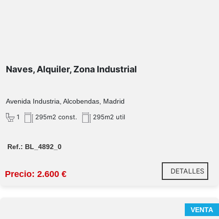
Distribución y características:
Naves, Alquiler, Zona Industrial
Servicios adicionales:
office
Avenida Industria, Alcobendas, Madrid
Despacho Independiente:
1
295m2 const.
295m2 util
Zona de Gestión Interior:
Ref.: BL_4892_0
DETALLES
Precio: 2.600 €
Oficina Representativa:
VENTA
Zona de Almacén: