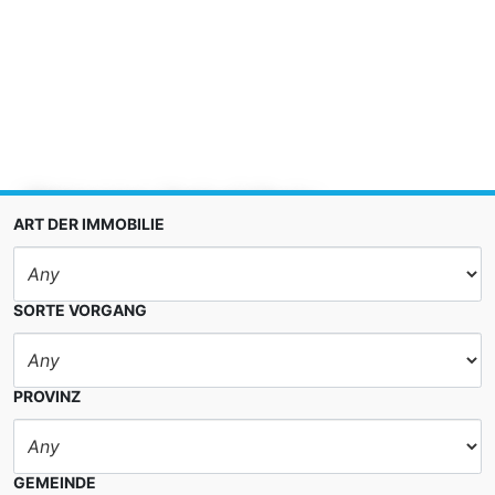
Anterior
Sig
Wohnungen, Verkauf, Norte
ART DER IMMOBILIE
679.000 €
DETAILS
SORTE VORGANG
PROVINZ
GEMEINDE