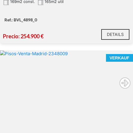
169m2 const.
165m2 util
Ref.: BVL_4898_0
DETAILS
Precio: 254.900 €
VERKAUF