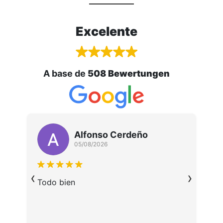
Excelente
A base de
508 Bewertungen
ez
Alfonso Cerdeño
05/08/2026
U
‹
›
F
al
Todo bien
G
as
t
e